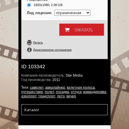
1920x1080, 2.08 GB
Вид лицензии:
Печать
Лицензионное соглашение
ID 103342
Компания-производитель:
Star Media
Год производства:
2011
Теги:
самолет
,
авиалайнер
,
взлетная полоса
,
путешествие
,
полет
,
посадка
,
отпуск
,
командировка
,
аэропорт
,
транспорт
,
лето
,
вечер
Каталог