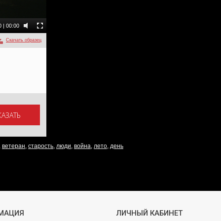
0
|
00:00
Скачать образец
,
ветеран
,
старость
,
люди
,
война
,
лето
,
день
МАЦИЯ
ЛИЧНЫЙ КАБИНЕТ