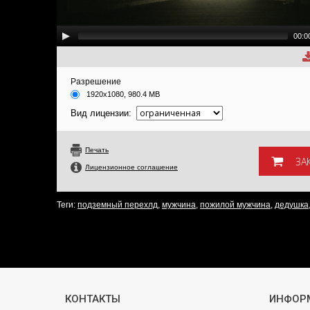
00:0
Разрешение
1920x1080, 980.4 MB
Вид лицензии:
Печать
Лицензионное соглашение
Теги:
подземный перехлд
,
мужчина
,
пожилой мужчина
,
дедушка
КОНТАКТЫ
ИНФОР