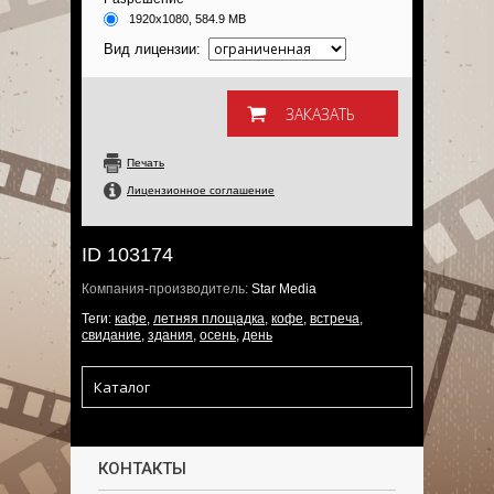
1920x1080, 584.9 MB
Вид лицензии:
Печать
Лицензионное соглашение
ID 103174
Компания-производитель:
Star Media
Теги:
кафе
,
летняя площадка
,
кофе
,
встреча
,
свидание
,
здания
,
осень
,
день
Каталог
КОНТАКТЫ