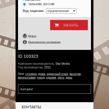
1920x1080, 324.3 MB
Вид лицензии:
Печать
Лицензионное соглашение
ID 103323
Компания-производитель:
Star Media
Год производства:
2011
Теги:
столица
,
дома
,
адресный план
,
высотки
,
многоэтажки
,
город
,
здания
,
лето
,
день
Каталог
КОНТАКТЫ