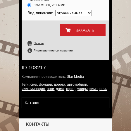
1920x1080, 231.4 MB
Вид лицензии:
Печать
Лицензионное соглашение
ID 103217
Компания-производитель:
Star Media
Теги:
снег
,
фонари
,
дорога
,
автомобили
,
иллюминация
,
огни
,
дома
,
город
,
улицы
,
зима
,
ночь
Каталог
КОНТАКТЫ